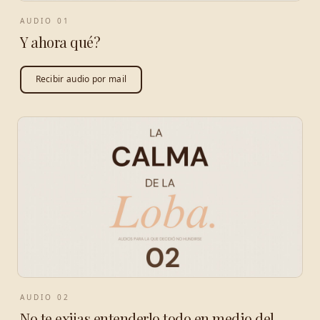
AUDIO
01
Y ahora qué?
Recibir audio por mail
AUDIO
02
No te exijas entenderlo todo en medio del