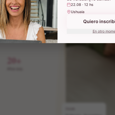
sde Ushuaia, el fin
22.08 · 12 hs
Ushuaia
Quiero inscri
Escuchá el podcast
En otro mom
20+
Años exp.
Desde