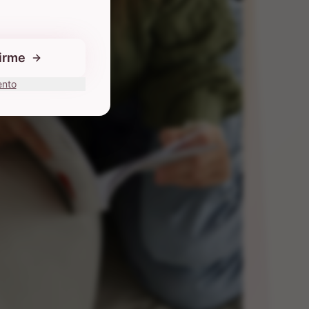
birme
ento