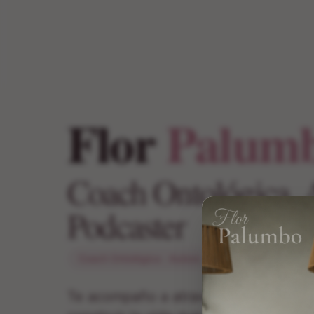
Flor
Palum
Coach Ontológica, 
Podcaster
Coach Ontológica · Autora · Podcaster
Te acompaño a atravesar tus miedos,