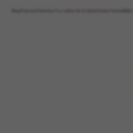
Blog
Podcast
Vitamina F
La calma de la loba
Charlas
Tienda
Más