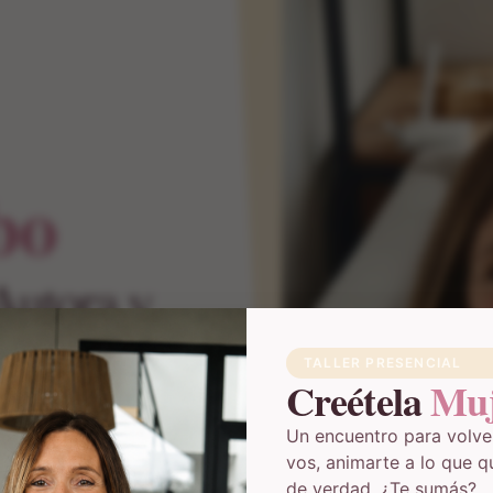
bo
Autora y
TALLER PRESENCIAL
Creétela
Muj
Un encuentro para volver
vos, animarte a lo que q
 reinventarte y
de verdad. ¿Te sumás?