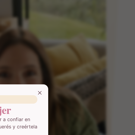
er
 a confiar en
uerés y creértela