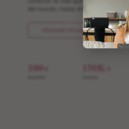
construir la vida que querés vivir. De
del mundo, hasta donde vos estés.
Descubrí mi nuevo libro
100+
150K+
Episodios
Oyentes